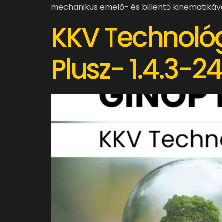
mechanikus emelő- és billentő kinematikával
KKV Technológ
Plusz- 1.4.3-24