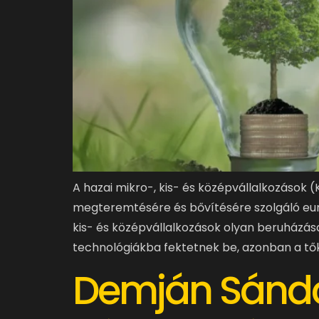
A hazai mikro-, kis- és középvállalkozások
megteremtésére és bővítésére szolgáló euró
kis- és középvállalkozások olyan beruházás
technológiákba fektetnek be, azonban a tőke
Demján Sándor