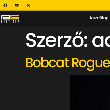
Kezdőlap
Szerző:
a
Bobcat Rogu