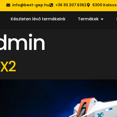
info@best-gep.hu
+36 30 207 6362
6300 Kalocsa
Készleten lévő termékeink
Termékek
dmin
eX2