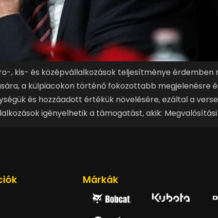
ro-, kis- és középvállalkozások teljesítménye érdemben
ára, a külpiacokon történő fokozottabb megjelenésre és d
ségük és hozzáadott értékük növelésére, ezáltal a verse
alkozások igényelhetik a támogatást, akik: Megvalósítási
ciók
Márkák