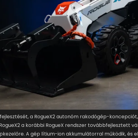
fejlesztését, a RogueX2 autonóm rakodógép-koncepciót, 
 RogueX2 a korábbi RogueX rendszer továbbfejlesztett vált
gépkezelőre. A gép lítium-ion akkumulátorral működik, és