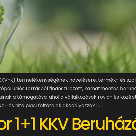
 (KKV-k) termelékenységének növelésére, termék- és szol
pai uniós forrásból finanszírozott, kamatmentes beruház
ainak a támogatása, ahol a vállalkozások rövid- és közé
- és hitelpiaci feltételek akadályozzák […]
 1+1 KKV Beruházá