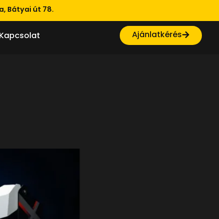
, Bátyai út 78.
Ajánlatkérés
Kapcsolat