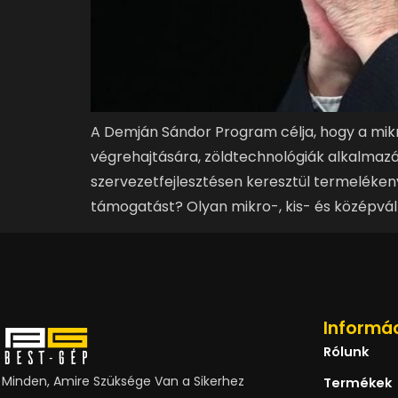
A Demján Sándor Program célja, hogy a mik
végrehajtására, zöldtechnológiák alkalmazás
szervezetfejlesztésen keresztül termelékeny
támogatást? Olyan mikro-, kis- és középváll
Informá
Rólunk
Minden, Amire Szüksége Van a Sikerhez
Termékek