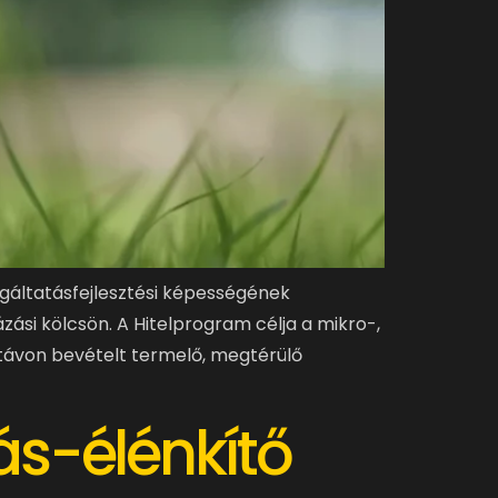
gáltatásfejlesztési képességének
ási kölcsön. A Hitelprogram célja a mikro-,
ptávon bevételt termelő, megtérülő
s-élénkítő