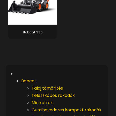
Bobcat S86
Bobcat
Talaj tömörítés
Teleszkópos rakodók
Minikotrók
Gumihevederes kompakt rakodók