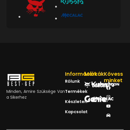
Információk
Márkák
Kövess
minket
Rólunk
Minden, Amire Szüksége Van
Termékek
a Sikerhez
Készleten
Kapcsolat