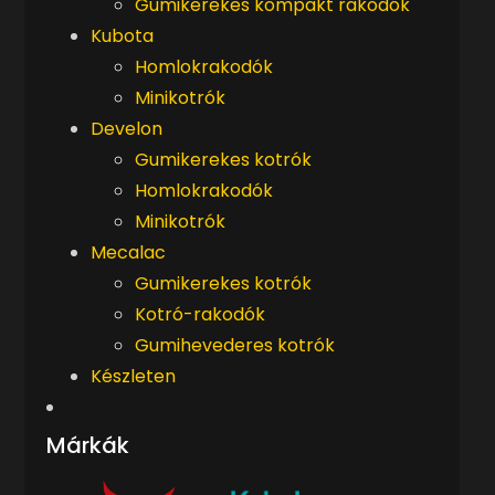
Gumikerekes kompakt rakodók
Kubota
Homlokrakodók
Minikotrók
Develon
Gumikerekes kotrók
Homlokrakodók
Minikotrók
Mecalac
Gumikerekes kotrók
Kotró-rakodók
Gumihevederes kotrók
Készleten
Márkák