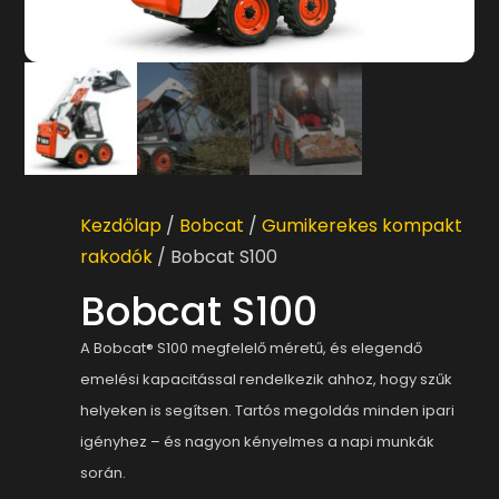
Kezdőlap
/
Bobcat
/
Gumikerekes kompakt
rakodók
/ Bobcat S100
Bobcat S100
A Bobcat® S100 megfelelő méretű, és elegendő
emelési kapacitással rendelkezik ahhoz, hogy szűk
helyeken is segítsen. Tartós megoldás minden ipari
igényhez – és nagyon kényelmes a napi munkák
során.