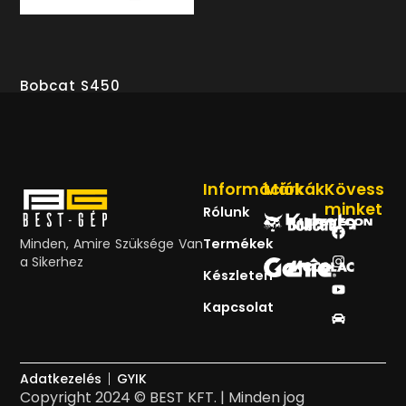
Bobcat S450
Információk
Márkák
Kövess
minket
Rólunk
Minden, Amire Szüksége Van
Termékek
a Sikerhez
Készleten
Kapcsolat
Adatkezelés
GYIK
Copyright 2024 © BEST KFT. | Minden jog