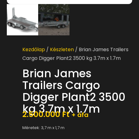
Kezdőlap
/
Készleten
/ Brian James Trailers
Cargo Digger Plant2 3500 kg 3.7m x 1.7m
Brian James
Trailers Cargo
Digger Plant2 3500
kg 3.7m x 1.7m
2.500.000
Ft
+ áfa
Méretek: 3,7 m x 1,7 m