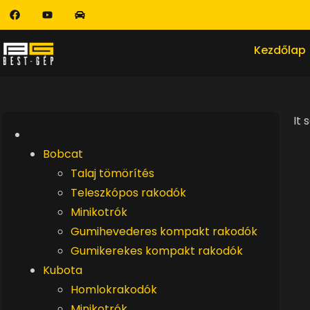
Kezdőlap
It 
Bobcat
Talaj tömörítés
Teleszkópos rakodók
Minikotrók
Gumihevederes kompakt rakodók
Gumikerekes kompakt rakodók
Kubota
Homlokrakodók
Minikotrók