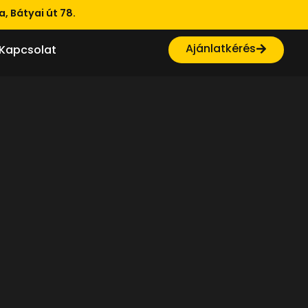
, Bátyai út 78.
Ajánlatkérés
Kapcsolat