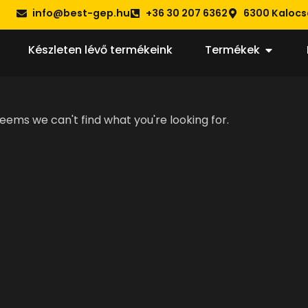
info@best-gep.hu
+36 30 207 6362
6300 Kalocsa
Készleten lévő termékeink
Termékek
seems we can't find what you're looking for.