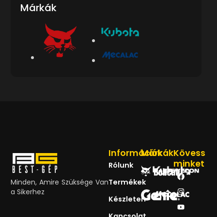
Márkák
Információk
Márkák
Kövess
minket
Rólunk
Minden, Amire Szüksége Van
Termékek
a Sikerhez
Készleten
Kapcsolat