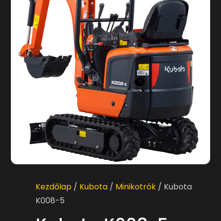
Kezdőlap
/
Kubota
/
Minikotrók
/ Kubota
K008-5