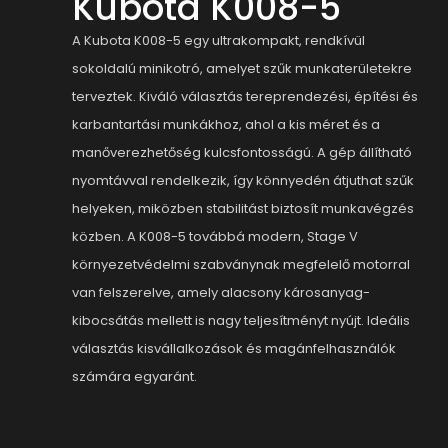
Kubota K008-5
A Kubota K008-5 egy ultrakompakt, rendkívül
sokoldalú minikotró, amelyet szűk munkaterületekre
terveztek. Kiváló választás tereprendezési, építési és
karbantartási munkákhoz, ahol a kis méret és a
manőverezhetőség kulcsfontosságú. A gép állítható
nyomtávval rendelkezik, így könnyedén átjuthat szűk
helyeken, miközben stabilitást biztosít munkavégzés
közben. A K008-5 továbbá modern, Stage V
környezetvédelmi szabványnak megfelelő motorral
van felszerelve, amely alacsony károsanyag-
kibocsátás mellett is nagy teljesítményt nyújt. Ideális
választás kisvállalkozások és magánfelhasználók
számára egyaránt.