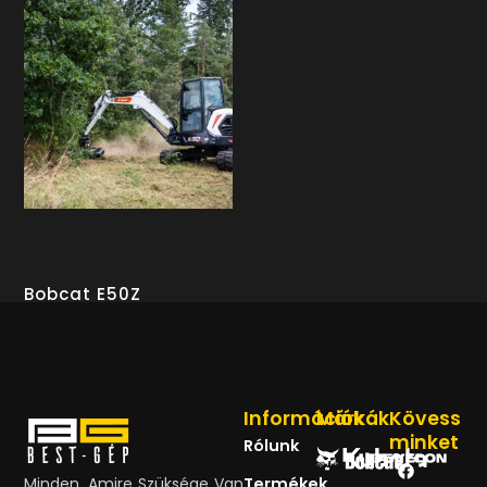
Bobcat E50Z
Információk
Márkák
Kövess
minket
Rólunk
Minden, Amire Szüksége Van
Termékek