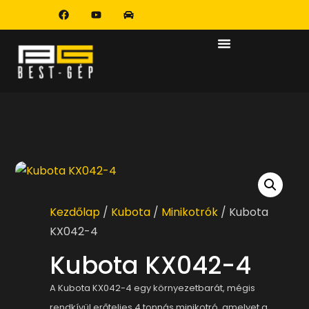
Kezdőlap
/
Kubota
/
Minikotrók
/ Kubota
KX042-4
Kubota KX042-4
A Kubota KX042-4 egy környezetbarát, mégis
rendkívül erőteljes 4 tonnás minikotró, amelyet a