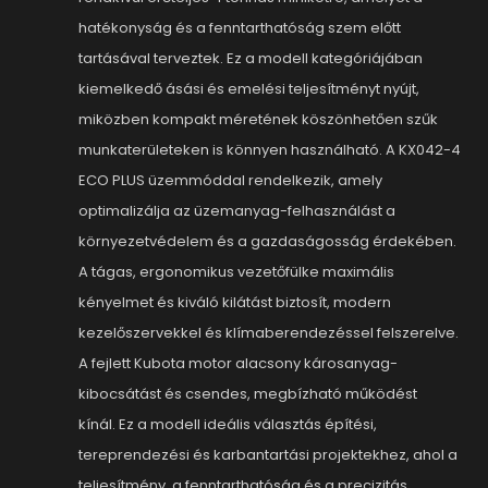
hatékonyság és a fenntarthatóság szem előtt
tartásával terveztek. Ez a modell kategóriájában
kiemelkedő ásási és emelési teljesítményt nyújt,
miközben kompakt méretének köszönhetően szűk
munkaterületeken is könnyen használható. A KX042-4
ECO PLUS üzemmóddal rendelkezik, amely
optimalizálja az üzemanyag-felhasználást a
környezetvédelem és a gazdaságosság érdekében.
A tágas, ergonomikus vezetőfülke maximális
kényelmet és kiváló kilátást biztosít, modern
kezelőszervekkel és klímaberendezéssel felszerelve.
A fejlett Kubota motor alacsony károsanyag-
kibocsátást és csendes, megbízható működést
kínál. Ez a modell ideális választás építési,
tereprendezési és karbantartási projektekhez, ahol a
teljesítmény, a fenntarthatóság és a precizitás