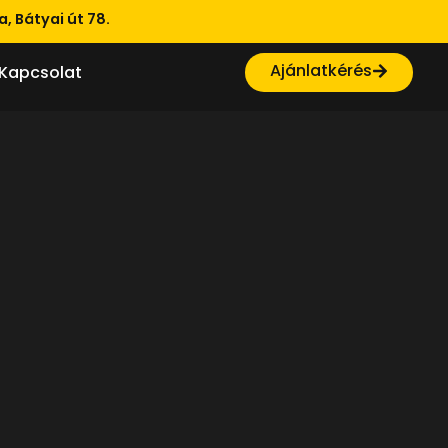
, Bátyai út 78.
Ajánlatkérés
Kapcsolat