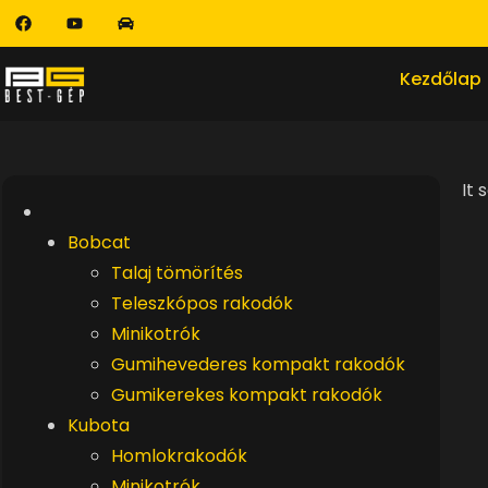
Kezdőlap
It 
Bobcat
Talaj tömörítés
Teleszkópos rakodók
Minikotrók
Gumihevederes kompakt rakodók
Gumikerekes kompakt rakodók
Kubota
Homlokrakodók
Minikotrók