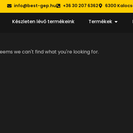
info@best-gep.hu
+36 30 207 6362
6300 Kalocsa
Készleten lévő termékeink
Termékek
seems we can't find what you're looking for.